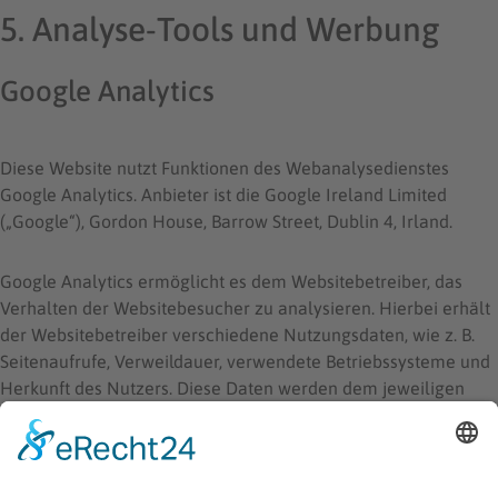
5. Analyse-Tools und Werbung
Google Analytics
Diese Website nutzt Funktionen des Webanalysedienstes
Google Analytics. Anbieter ist die Google Ireland Limited
(„Google“), Gordon House, Barrow Street, Dublin 4, Irland.
Google Analytics ermöglicht es dem Websitebetreiber, das
Verhalten der Websitebesucher zu analysieren. Hierbei erhält
der Websitebetreiber verschiedene Nutzungsdaten, wie z. B.
Seitenaufrufe, Verweildauer, verwendete Betriebssysteme und
Herkunft des Nutzers. Diese Daten werden dem jeweiligen
Endgerät des Users zugeordnet. Eine Zuordnung zu einer
User-ID erfolgt nicht.