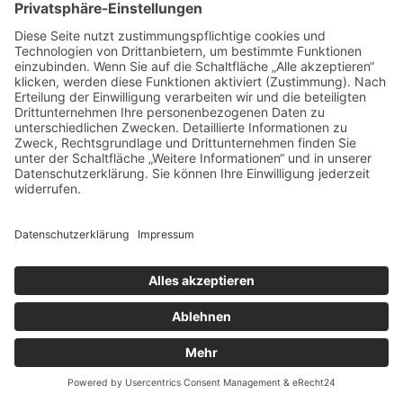
Des Weiteren können wir mit Google Analytics u. a. Ihre Maus-
und Scrollbewegungen und Klicks aufzeichnen. Ferner
verwendet Google Analytics verschiedene
Modellierungsansätze, um die erfassten Datensätze zu
ergänzen und setzt Machine-Learning-Technologien bei der
Datenanalyse ein.
Google Analytics verwendet Technologien, die die
Wiedererkennung des Nutzers zum Zwecke der Analyse des
Nutzerverhaltens ermöglichen (z. B. Cookies oder Device-
Fingerprinting). Die von Google erfassten Informationen über
die Benutzung dieser Website werden in der Regel an einen
Server von Google in den USA übertragen und dort
gespeichert.
Die Nutzung dieses Dienstes erfolgt auf Grundlage Ihrer
Einwilligung nach Art. 6 Abs. 1 lit. a DSGVO und § 25 Abs. 1
TDDDG. Die Einwilligung ist jederzeit widerrufbar.