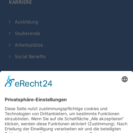
KARRIERE
Ausbildung
Studierende
Arbeitsplätze
Social Benefits
NEWSTHEMEN
Presseberichte
Messen & Events