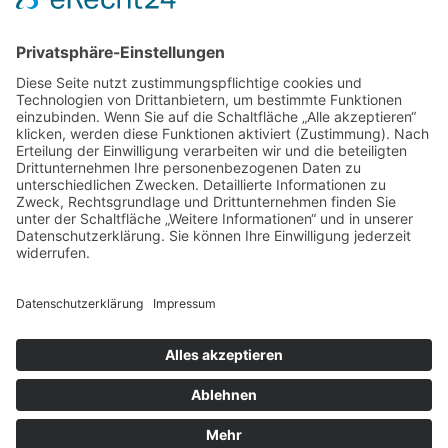
NEWSTHEMEN
Presseberichte
Messen & Events
Hinter den Kulissen
Bewerbung
© 2024 Ernst Knoll Feinmechanik
Impressum
Datenschutz
Kontakt
Deutsch
English
(
Englisch
)