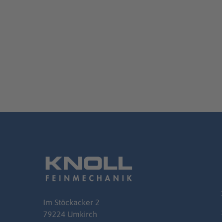
Im
Stöckacker
2
79224 Umkirch