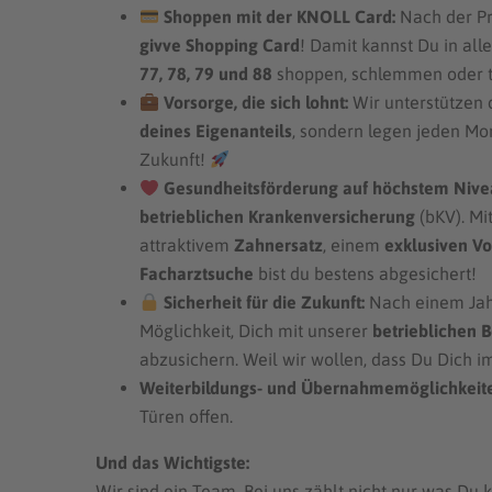
Shoppen mit der KNOLL Card:
Nach der Pr
givve Shopping Card
! Damit kannst Du in al
77, 78, 79 und 88
shoppen, schlemmen oder ta
Vorsorge, die sich lohnt:
Wir unterstützen
deines Eigenanteils
, sondern legen jeden M
Zukunft!
Gesundheitsförderung auf höchstem Nive
betrieblichen Krankenversicherung
(bKV). Mi
attraktivem
Zahnersatz
, einem
exklusiven V
Facharztsuche
bist du bestens abgesichert!
Sicherheit für die Zukunft:
Nach einem Jahr
Möglichkeit, Dich mit unserer
betrieblichen 
abzusichern. Weil wir wollen, dass Du Dich i
Weiterbildungs- und Übernahmemöglichkeit
Türen offen.
Und das Wichtigste:
Wir sind ein Team. Bei uns zählt nicht nur was Du 