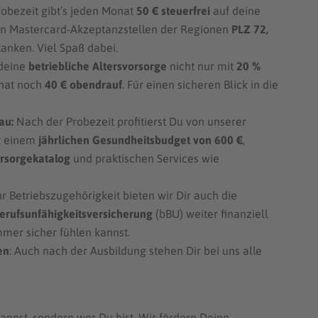
obezeit gibt’s jeden Monat
50 € steuerfrei
auf deine
len Mastercard-Akzeptanzstellen der Regionen
PLZ 72,
nken. Viel Spaß dabei.
 deine
betriebliche Altersvorsorge
nicht nur mit
20 %
onat noch
40 € obendrauf
. Für einen sicheren Blick in die
au:
Nach der Probezeit profitierst Du von unserer
t einem
jährlichen Gesundheitsbudget von 600 €
,
orsorgekatalog
und praktischen Services wie
 Betriebszugehörigkeit bieten wir Dir auch die
Berufsunfähigkeitsversicherung
(bBU) weiter finanziell
mmer sicher fühlen kannst.
en
: Auch nach der Ausbildung stehen Dir bei uns alle
kannst, sondern wer Du bist. Wir fördern Deine