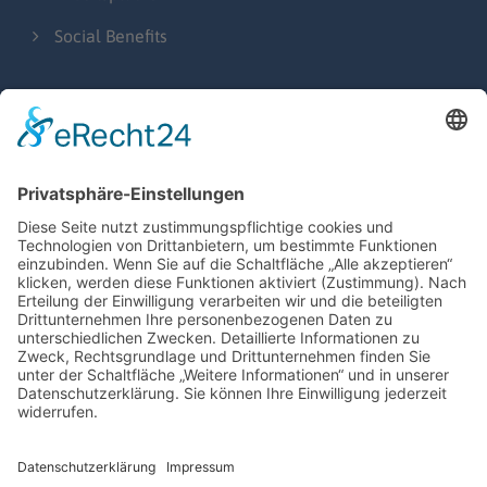
Social Benefits
NEWSTHEMEN
Presseberichte
Messen & Events
Hinter den Kulissen
Bewerbung