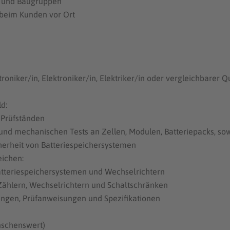
n und Baugruppen
 beim Kunden vor Ort
niker/in, Elektroniker/in, Elektriker/in oder vergleichbarer Qu
d:
 Prüfständen
und mechanischen Tests an Zellen, Modulen, Batterie­packs, so
herheit von Batterie­speichersystemen
eichen:
atteriespeichersystemen und Wechselrichtern
Zählern, Wechselrichtern und Schaltschränken
ungen, Prüfanweisungen und Spezifikationen
nschenswert)