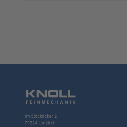
Im
Stöckacker
2
79224 Umkirch